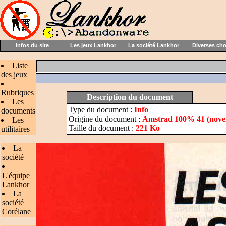
Infos du site
Les jeux Lankhor
La société Lankhor
Diverses ch
Liste
des jeux
Rubriques
Description du document
Les
Type du document :
Info
documents
Origine du document :
Amstrad 100% 41 (nove
Les
Taille du document :
221 Ko
utilitaires
La
société
L'équipe
Lankhor
La
société
Corélane