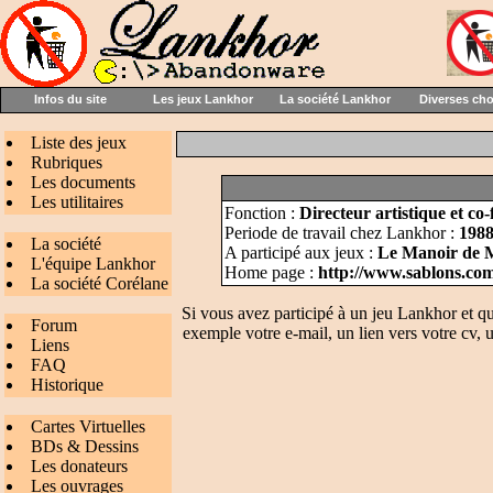
Infos du site
Les jeux Lankhor
La société Lankhor
Diverses ch
Liste des jeux
Rubriques
Les documents
Les utilitaires
Fonction :
Directeur artistique et c
Periode de travail chez Lankhor :
1988
La société
A participé aux jeux :
Le Manoir de M
L'équipe Lankhor
Home page :
http://www.sablons.co
La société Corélane
Si vous avez participé à un jeu Lankhor et q
Forum
exemple votre e-mail, un lien vers votre cv, u
Liens
FAQ
Historique
Cartes Virtuelles
BDs & Dessins
Les donateurs
Les ouvrages