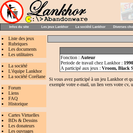
Infos du site
Les jeux Lankhor
La société Lankhor
Diverses ch
Liste des jeux
Rubriques
Les documents
Les utilitaires
Fonction :
Auteur
Periode de travail chez Lankhor :
1990
La société
A participé aux jeux :
Vroom, Black 
L'équipe Lankhor
La société Corélane
Si vous avez participé à un jeu Lankhor et q
exemple votre e-mail, un lien vers votre cv, u
Forum
Liens
FAQ
Historique
Cartes Virtuelles
BDs & Dessins
Les donateurs
Les ouvrages