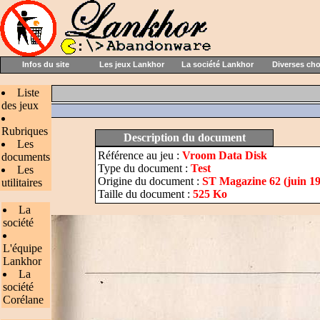
Infos du site
Les jeux Lankhor
La société Lankhor
Diverses ch
Liste
des jeux
Rubriques
Description du document
Les
Référence au jeu :
Vroom Data Disk
documents
Type du document :
Test
Les
Origine du document :
ST Magazine 62 (juin 1
utilitaires
Taille du document :
525 Ko
La
société
L'équipe
Lankhor
La
société
Corélane