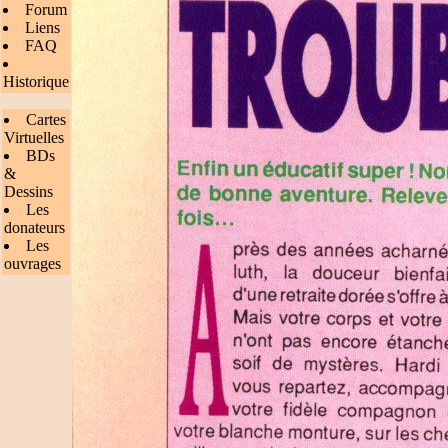
Forum
Liens
FAQ
Historique
Cartes
Virtuelles
BDs
&
Dessins
Les
donateurs
Les
ouvrages