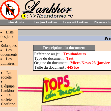
Infos du site
Les jeux Lankhor
La société Lankhor
Diverses ch
Liste
des jeux
Pré
Rubriques
Description du document
Les
Référence au jeu :
Troubadours
documents
Type du document :
Test
Les
Origine du document :
Micro News 28 (janvier
utilitaires
Taille du document :
445 Ko
La
société
L'équipe
Lankhor
La
société
Corélane