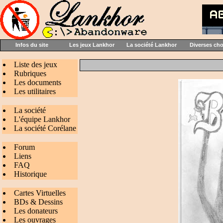
Infos du site
Les jeux Lankhor
La société Lankhor
Diverses ch
Liste des jeux
Rubriques
Les documents
Les utilitaires
La société
L'équipe Lankhor
La société Corélane
Forum
Liens
FAQ
Historique
Cartes Virtuelles
BDs & Dessins
Les donateurs
Les ouvrages